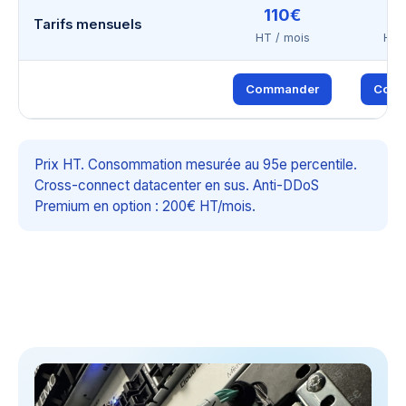
110€
2
Tarifs mensuels
HT / mois
HT 
Commander
Comm
Prix HT. Consommation mesurée au 95e percentile.
Cross-connect datacenter en sus. Anti-DDoS
Premium en option : 200€ HT/mois.