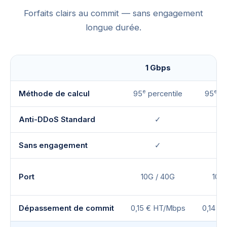
Forfaits clairs au commit — sans engagement
longue durée.
1 Gbps
2 
e
e
Méthode de calcul
95
percentile
95
pe
Anti-DDoS Standard
✓
Sans engagement
✓
Port
10G / 40G
10G
Dépassement de commit
0,15 € HT/Mbps
0,14 €