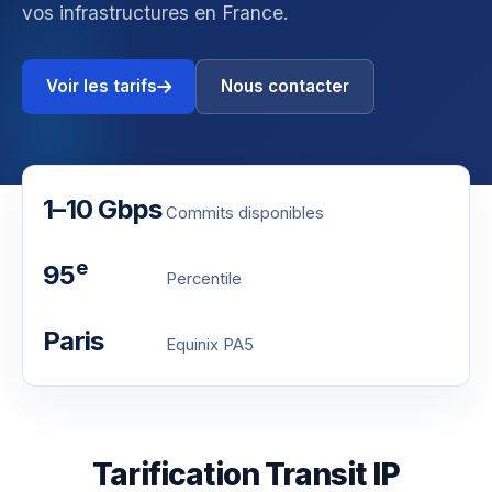
vos infrastructures en France.
Voir les tarifs
Nous contacter
1–10 Gbps
Commits disponibles
e
95
Percentile
Paris
Equinix PA5
Tarification Transit IP