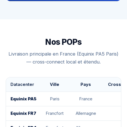
Nos POPs
Livraison principale en France (Equinix PA5 Paris)
— cross-connect local et étendu.
Datacenter
Ville
Pays
Crosscon
Equinix PA5
Paris
France
Equinix FR7
Francfort
Allemagne